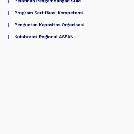
Pelatihan Pengembangan SDM
Program Sertifikasi Kompetensi
Pelatihan kompetensi profesional untuk memperkuat kemampuan
manajerial, operasional, dan kepemimpinan.
Penguatan Kapasitas Organisasi
Program pelatihan berbasis kompetensi yang mendukung standar
profesional dan kebutuhan organisasi.
Kolaborasi Regional ASEAN
Program peningkatan kapasitas SDM untuk mendukung efektivitas
kerja dan kesiapan menghadapi perubahan.
Program pengembangan SDM dan talenta digital dalam konteks kerja
sama lintas negara di kawasan ASEAN.