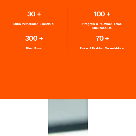
30
100
Mitra Pemerintah & Institusi
Program & Pelatihan Telah
Dilaksanakan
300
70
Klien Puas
Pakar & Praktisi Tersertifikasi